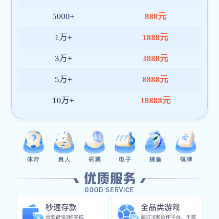
头角。他以出色的技术和速度吸引了众多球迷和专家
的目光。尽管他在一线队中的机会相对有限，但在青
年队比赛中表现出的潜力无疑让人期待。
近年来，随着球队阵容不断调整，巴延德尔逐渐获得
了一些上场机会。他在场上的表现显示出他具备成为
顶级边锋的潜质。然而，过于激烈的竞争环境使得他
的成长受到了一定限制，这也是他考虑转会的重要原
因之一。
如果今夏真的离开曼联，巴延德尔将需要寻找一个能
够提供更多上场时间和发展的平台。这不仅关系到他
的职业生涯，也直接影响到他未来能否达到更高水
平。