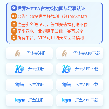
比赛数据从这里开始
覆盖实时赛事、专业数据、高清视频，
球友会体
育网页版APP
与网页版为您提供便捷的体育服
务。
APP下载
网页版入口
首页
/
体育新闻
/ 正文
2026-06-13 00:35
44 次阅读