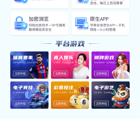
2、曼联当前的现状
曼联目前正处于重建阶段，新任主教练正在努力打造
一支具备竞争力的球队。在这个过程中，年轻球员如
巴延德尔面临着更多的不确定性。虽然球队对年轻人
的培养非常重视，但竞争激烈使得一些有潜力的球员
不得不考虑转会以寻求更多出场机会。
此外，曼联在引援方面也动作频频，不断引入新鲜血
液，这使得原本就有限的位置资源变得更加紧张。对
于像巴延德尔这样的年轻球员来说，在这样一个环境
下很难保证稳定的发展空间，因此他们可能选择另寻
他路。
然而，如果能继续留队并争取到更多机会，他也可以
借助与强队交手来提升自己的实力。所以，对于巴延