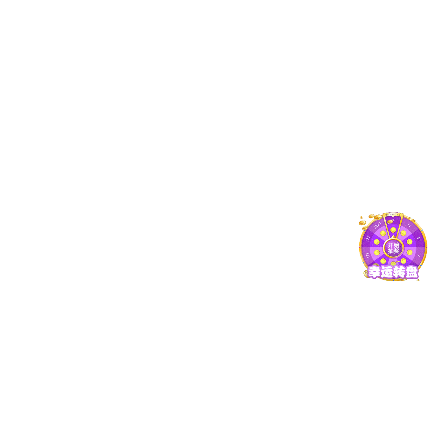
德尔而言，无论是留队还是转会，都需深思熟虑，以
确保自己的职业生涯规划符合长远目标。
3、贝西克塔斯的兴趣
贝西克塔斯作为土耳其足球的一支传统劲旅，一直以
来都对年轻有潜力的球员保持关注。据悉，他们已经
开始密切关注巴延德尔的发展动态，并可能在今夏提
出正式报价。这一举动表明他们希望通过引进这位年
轻边锋来增强自身阵容。
对于贝西克塔斯而言，引入像巴延德尔这样的球员能
够为他们带来新的活力，同时也为俱乐部创造更大的
市场价值。如果交易成功，他不仅可以得到充分锻
炼，还能帮助球队实现更好的战绩，为自己的职业发
展打下坚实基础。