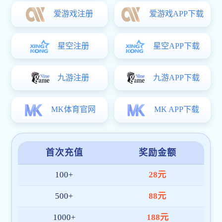
老詹泪洒赛场致敬视频引发感动回忆骑士
队往昔荣耀
在篮球的历史长河中，勒布朗·詹姆斯无疑是最具影响
力的球员之一。近期，他在比赛中流下的感动泪水以
及致敬视频引发了众多球迷对骑士队往昔荣耀的回
忆。这段视频不仅是对老詹辉煌职业生涯的总结，更
是激发了球迷们对骑士队那段光辉岁月的深切怀念。
在这篇文章中，我们将从四个方面深入探讨这一引人
注目的事件，包括老詹与骑士队之间的不解之缘、他
所带来的荣誉与成就、情感层面的深刻影响以及这段
历史如何影响当代篮球文化。通过这些分析，我们将