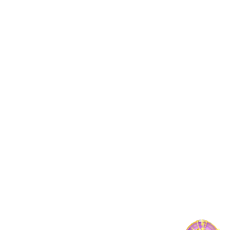
这一胜利不仅打破了克利夫兰长达52年的体育冠军
荒，还改变了整座城市的命运。从此以后，无论是在
国内还是国际舞台上，克利夫兰都被视为一个具有篮
球底蕴和传奇色彩的地方。而老詹，则成为这个伟大
时刻不可或缺的人物，他用自己的表现证明了一切努
力都是值得的。
除此之外，老詹还多次获得NBA最有价值球员
（MVP）称号，并入选全明星阵容。他在场上的领导
力和竞技状态，为年轻球员树立了榜样，也让更多人
认识到团队精神和坚持不懈的重要性。因此，在回顾
这些辉煌成就时，不禁让人重新审视他所代表的不仅
是一位顶尖运动员，更是一位时代偶像。
3、第三个小标题