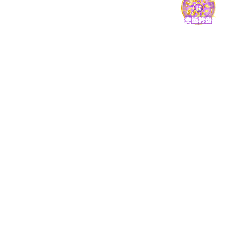
随着时间推移，在一次次精彩瞬间中流露出的情感，
让很多人为之动容。当勒布朗在比赛后流下眼泪时，
那不仅仅是因为胜利，而更像是一种释然与归属。他
知道自己曾经为了这份荣光付出了多少努力，也明白
每一个支持自己的球迷背后都有着怎样真挚的期待。
这种情感交织，使得比赛瞬间变得更加珍贵。
而致敬视频中的画面则进一步放大了这种情感。在短
短几分钟内，它浓缩了勒布朗职业生涯中的经典时
刻，那些闪耀着荣耀光芒的瞬间，与他在场上拼搏付
出的汗水相结合，让观众们仿佛历历在目。这段视频
不仅唤起过去美好的回忆，更让我们意识到时间流逝
中的不变情怀——对于篮球、对于家庭、对于故乡及
那些曾一路陪伴的人们。