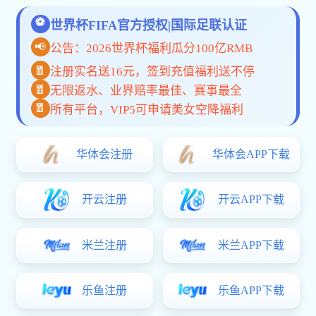
比赛数据从这里开始
覆盖实时赛事、专业数据、高清视频，
球友会体
育网页版APP
与网页版为您提供便捷的体育服
务。
APP下载
网页版入口
首页
/
体育新闻
/ 正文
2026-06-14 03:06
46 次阅读