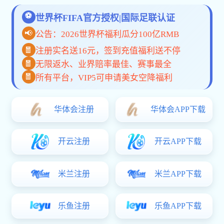
比赛数据从这里开始
覆盖实时赛事、专业数据、高清视频，
球友会体
育网页版APP
与网页版为您提供便捷的体育服
务。
APP下载
网页版入口
首页
/
体育新闻
/ 正文
2026-06-16 02:51
52 次阅读