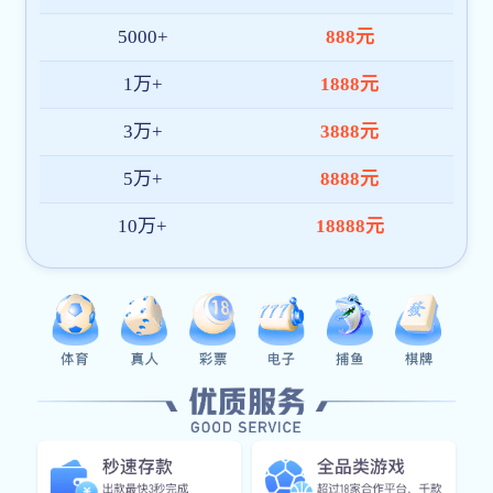
赛后面对媒体和球迷的质疑，他首先做出的就是进行
心理上的调整。他深知，作为职业球员，必须学会面
对失败并从中汲取教训，而不是被负面情绪所左右。
为了更好地调节心态，金斯基选择与心理教练进行沟
通，通过专业的疏导帮助自己理清思路。同时，他也
注重与队友保持积极的互动，从他们身上获得鼓励和
支持。这种积极主动的态度，使得他能够较快地摆脱
低谷。
此外，在社交媒体上，他开始分享自己的思考与感
悟，这不仅是对外界质疑的一种回应，也是一种自我
激励。通过这样的方式，他逐渐找回了昔日的自信，
为之后的训练和比赛打下了良好的基础。