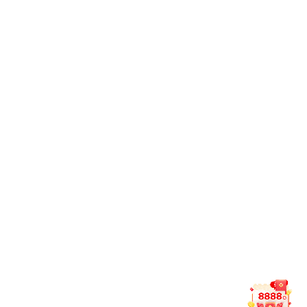
与此同时，他在防守端也不遗余力，对抗意识增强，
使得他不再只是一个单纯依赖进攻的人。在整个赛季
中，这样全面发展的金斯基，无疑成为球队的重要支
柱之一，再次证明了他的实力和价值。
4、团队支持的重要性
成功绝非一人之功，对于金斯基来说，背后有着整个
团队的大力支持。他所在球队内部氛围良好，同伴间
互相鼓励，共同承担压力。在困境时，他们团结一
致，共同应对挑战，这也是促使金斯基快速复苏的重
要因素之一。
队友们一直给予他信任，他们相信金斯基能够克服困
难。尤其是在他遇到挫折时，总有队友第一时间前来