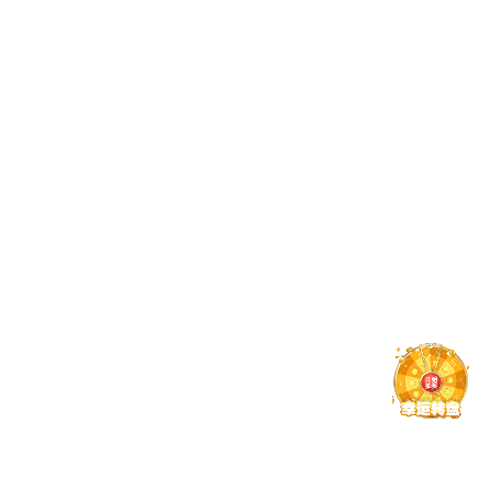
队在进攻时更加灵活多变。
最后，在面对强敌时，哈珀显然已经成为球队的一张
王牌。他的不懈努力和出色发挥，让教练组可以放心
地将重任托付于他。有他的存在，球队面对压力时能
够更加从容，这对于任何一支渴望冲击冠军的队伍而
言都是至关重要的一环。
3、与米切尔和塔图姆比较
提到新秀哈珀，不可避免地会将其与其他优秀年轻球
员进行比较，如米切尔和塔图姆。首先，从数据上来
看，哈珀在季后赛中取得了一系列惊人的成绩，与这
两位名将相媲美。米切尔曾经以类似方式崭露头角，
而塔图姆则是在关键决策上展现出了超凡智慧，二人