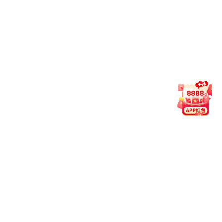
随着这一波令人振奋的季后赛表现，新秀哈珀的发展
前景被广泛看好。首先，他还年轻，有着足够时间去
磨炼自己的技能并提升各项能力。如果继续保持这样
的状态，并不断调整自身短板，那么未来几年内，他
很可能会成为联盟的一流球员。
其次，在训练态度上，哈珀展现出的求知欲非常强
烈。他不断向经验丰富的老将请教，并努力学习更多
战术知识，这种态度必将在未来为他的成长提供助
益。而且，通过与顶级选手竞技，可以加快他的成长
速度，让他更快适应高水平比赛。
最后，如果球队能够围绕着哈珀打造合理阵容，加强
替补深度以及强化整体团队配合，那么他们完全有可
能在未来争夺总冠军。如果一切顺利的话，新秀时期