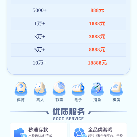
1、哈珀个人表现分析
新秀哈珀在最近的季后赛中，以令人瞩目的三分球命
中率打破了多项纪录。他在关键时刻频频投中三分，
帮助球队逆转局势，显示出其非凡的冷静与技术水
平。在一场重要比赛中，他单场投进7个三分球，这
不仅是个人职业生涯的新高，也是季后赛历史上的一
个重要里程碑。
除了三分球，哈珀在防守端同样表现出色。他不仅能
迅速回防，还能够进行有效的抢断。在某场比赛中，
他成功完成了15次抢断，成为新秀中的佼佼者。这种
攻防兼备的能力，使得他在比赛中对手无可奈何，也
让教练不得不考虑如何利用他的多面性来制定战术。
这样的个人表现，不仅展示了哈珀作为一个新秀所具