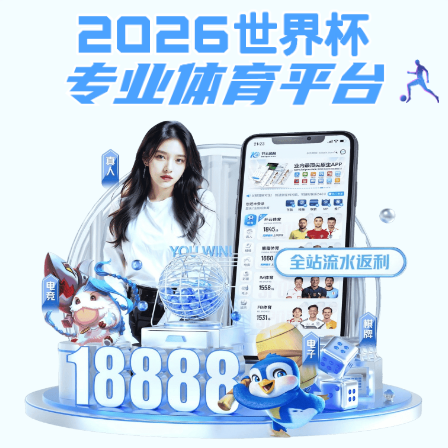
注册入口
球友会体育网页版
——