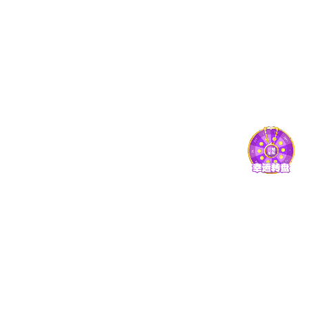
力，还有助于整体团队形成良好的协同作战能力。因
此，在接下来的训练中，全队需聚焦于提高内线防守
水平，以便更好地应对未来挑战。
3、团队协作的重要性
篮球是一项团队运动，各个环节必须密切配合才能发
挥最佳效果。鲍威尔指出，在本场失利中，不少时候
球员之间缺乏默契，导致传球失误和不必要的犯规现
象频发。这显示出团队协作亟待加强。
B球队需要建立良好的沟通机制，通过相互之间的信
息交流来增强默契度。例如，在快攻时快速传导球、
在半场进攻时进行合理掩护等都是提高效率的重要方
式。只有这样才能最大限度地发挥每位球员所长，实
现整体优势。